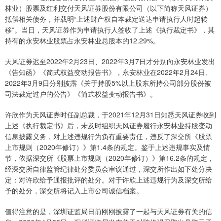
林业）股票及红利交付天风证券股份有限公司（以下简称天风证券）
抵偿相关债务，并载明“上述财产权自本裁定送达申请执行人时起转
移”。当日，天风证券作为申请执行人签收了上述《执行裁定书》，其
持有的永安林业股票占永安林业总股本的12.29%。
天风证券迟至2022年2月23日、2022年3月7日才分别向永安林业发出
《告知函》《简式权益变动报告书》，永安林业在2022年2月24日、
2022年3月9日分别披露《关于持股5%以上股东所持公司部分股份被
司法裁定过户的公告》《简式权益变动报告书》。
许欣作为天风证券时任副总裁，于2021年12月31日知悉天风证券收到
上述《执行裁定书》后，未及时组织天风证券履行永安林业持股变动
信息披露义务，对上述违规行为负有重要责任，违反了深交所《股票
上市规则（2020年修订）》第1.4条的规定。鉴于上述违规事实及情
节，依据深交所《股票上市规则（2020年修订）》第16.2条的规定，
经深交所自律监管纪律处分委员会审议通过，深交所作出如下处分决
定：对许欣给予通报批评的处分。对于许欣上述违规行为及深交所给
予的处分，深交所将记入上市公司诚信档案。
值得注意的是，深圳证监局日前刚刚披露了一起与天风证券有关的信