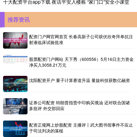
十大配资平台app下载 夜话平安入楼栋 “家门口”安全小课堂
推荐资讯
配资门户网官网首页 长春高新子公司获伏欣奇拜单抗注
射液临床试验批准
股票配资门户网站 天下秀（600556）5月16日主力资金
净买入3058.21万元
沈阳配资开户 量子计算赛道升温 量旋科技获数亿融资
证券公司配资 特朗普指责中印购买俄油 还对联合国诸
多批评 外交部回应
配资正规网上炒股配资 主播评丨武大图书馆事件不应止
于司法判决的落槌