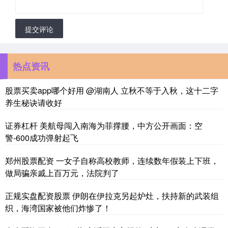
提交评论
热点资讯
股票买卖app哪个好用 @湖南人 立秋不等于入秋，这十二字
养生秘诀请收好
证券杠杆 美航母闯入南海为菲撑腰，中方公开画面：空
警-600成功弹射起飞
郑州股票配资 一女子自称高校教师，连续数年假装上下班，
做局骗亲戚上百万元，法院判了
正规实盘配资股票 伊朗在伊拉克另起炉灶，扶持新的武装组
织，海湾国家被他们炸惨了！