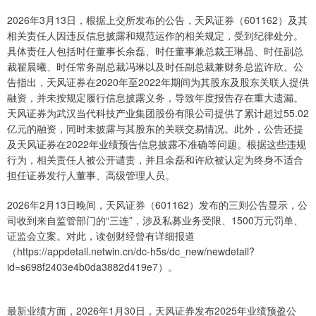
2026年3月13日，根据上交所发布的公告，天风证券（601162）及其
相关责任人因违反信息披露和规范运作的相关规定，受到纪律处分。
具体责任人包括时任董事长余磊、时任董事兼总裁王琳晶、时任副总
裁翟晨曦、时任常务副总裁冯琳以及时任副总裁兼财务总监许欣。公
告指出，天风证券在2020年至2022年期间为其股东及股东关联人提供
融资，并未按规定履行信息披露义务，导致年度报告存在重大遗漏。
天风证券为武汉当代科技产业集团股份有限公司提供了累计超过55.02
亿元的融资，同时未披露与其股东的关联交易情况。此外，公告还提
及天风证券在2022年业绩预告信息披露不准确等问题。根据这些违规
行为，相关责任人被公开谴责，并且余磊和许欣被认定为终身不适合
担任证券发行人董事、高级管理人员。
2026年2月13日晚间，天风证券（601162）发布的三则公告显示，公
司收到来自监管部门的“三连”，涉及私募业务受限、1500万元罚单、
证监会立案。对此，读创财经曾有详细报道
（https://appdetail.netwin.cn/dc-h5s/dc_new/newdetail?
id=s698f2403e4b0da3882d419e7）。
最新业绩方面，2026年1月30日，天风证券发布2025年业绩预盈公