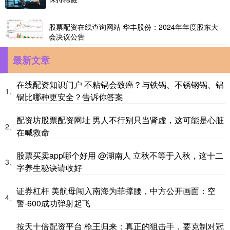
股票配资在线查询网站 华丰股份：2024年年度股东大
会决议公告
最新文章
在线配资知识门户 不粘锅会致癌？与铁锅、不锈钢锅、铝
1、
锅比哪种更安全？告诉你答案
配资坊股票配资网址 男人不行别只当肾虚，这可能是心脏
2、
在喊救命
股票买卖app哪个好用 @湖南人 立秋不等于入秋，这十二
3、
字养生秘诀请收好
证券杠杆 美航母闯入南海为菲撑腰，中方公开画面：空
4、
警-600成功弹射起飞
按天十倍配资平台 枪王归来：真正的狙击手，要克制对冠