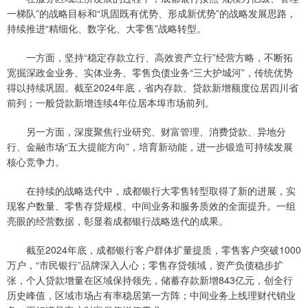
一梯队”的战略目标和“巩固既有优势、形成新优势”的战略发展思路，
持续推进“精细化、数字化、大零售”战略转型。
一方面，坚持“稳定存款立行、高效资产立行”经营方略，不断拓
宽掘深政金业务、实体业务、零售负债业务“三大护城河”，传统优势
得以持续巩固。截至2024年底，省内存款、贷款新增额度位居四川省
前列；一般贷款新增连续4年位居本埠市场前列。
另一方面，深度聚焦行业研究、财富管理、消费贷款、异地分
行、金融市场“五大提能方向”，培育新动能，进一步锻造可持续发展
核心竞争力。
在持续的战略迭代中，成都银行大零售转型取得了新的进展，实
现客户数量、零售存贷规模、中间业务和服务质效的全面提升。一组
亮眼的经营数据，彰显着成都银行战略迭代的成果。
截至2024年底，成都银行客户群体扩量提质，零售客户突破1000
万户，“市民银行”品牌深入人心；零售存贷领域，资产负债稳步扩
张，个人贷款增量在区域保持领先，储蓄存款新增843亿元，创全行
历史峰值，区域市场占有率稳居第一方阵；中间业务上线理财代销业