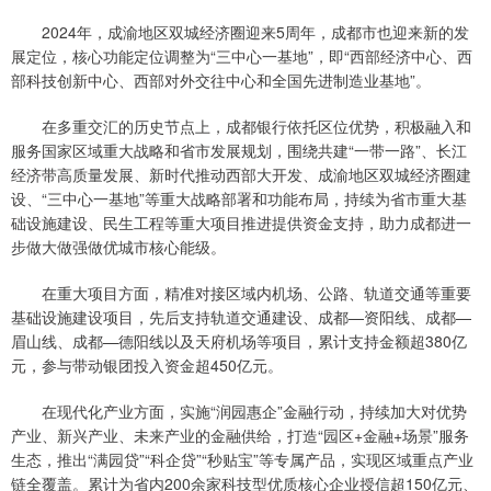
2024年，成渝地区双城经济圈迎来5周年，成都市也迎来新的发
展定位，核心功能定位调整为“三中心一基地”，即“西部经济中心、西
部科技创新中心、西部对外交往中心和全国先进制造业基地”。
在多重交汇的历史节点上，成都银行依托区位优势，积极融入和
服务国家区域重大战略和省市发展规划，围绕共建“一带一路”、长江
经济带高质量发展、新时代推动西部大开发、成渝地区双城经济圈建
设、“三中心一基地”等重大战略部署和功能布局，持续为省市重大基
础设施建设、民生工程等重大项目推进提供资金支持，助力成都进一
步做大做强做优城市核心能级。
在重大项目方面，精准对接区域内机场、公路、轨道交通等重要
基础设施建设项目，先后支持轨道交通建设、成都—资阳线、成都—
眉山线、成都—德阳线以及天府机场等项目，累计支持金额超380亿
元，参与带动银团投入资金超450亿元。
在现代化产业方面，实施“润园惠企”金融行动，持续加大对优势
产业、新兴产业、未来产业的金融供给，打造“园区+金融+场景”服务
生态，推出“满园贷”“科企贷”“秒贴宝”等专属产品，实现区域重点产业
链全覆盖。累计为省内200余家科技型优质核心企业授信超150亿元、