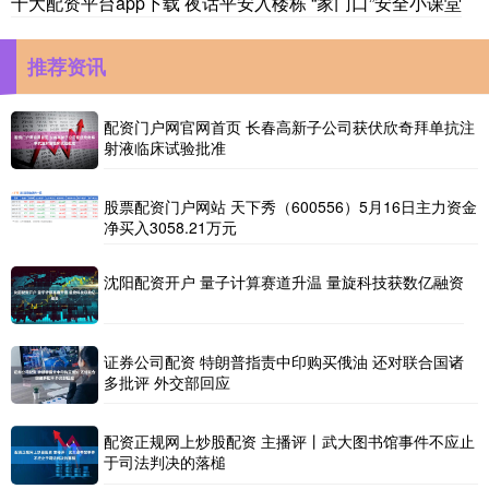
十大配资平台app下载 夜话平安入楼栋 “家门口”安全小课堂
推荐资讯
配资门户网官网首页 长春高新子公司获伏欣奇拜单抗注
射液临床试验批准
股票配资门户网站 天下秀（600556）5月16日主力资金
净买入3058.21万元
沈阳配资开户 量子计算赛道升温 量旋科技获数亿融资
证券公司配资 特朗普指责中印购买俄油 还对联合国诸
多批评 外交部回应
配资正规网上炒股配资 主播评丨武大图书馆事件不应止
于司法判决的落槌