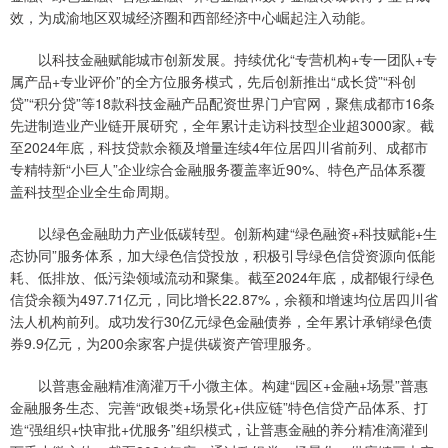
效，为成渝地区双城经济圈和西部经济中心崛起注入动能。
以科技金融赋能城市创新发展。持续优化“专营机构+专一团队+专
属产品+专业评价”的全方位服务模式，先后创新推出“成长贷”“科创
贷”“积分贷”等18款科技金融产品配资世界门户官网，聚焦成都市16条
先进制造业产业链开展研究，全年累计走访科技型企业超3000家。截
至2024年底，科技贷款余额及增量连续4年位居四川省前列、成都市
专精特新“小巨人”企业综合金融服务覆盖率近90%、特色产品体系覆
盖科技型企业全生命周期。
以绿色金融助力产业低碳转型。创新构建“绿色融资+科技赋能+生
态协同”服务体系，加大绿色信贷投放，积极引导绿色信贷资源向低能
耗、低排放、低污染领域流动和聚集。截至2024年底，成都银行绿色
信贷余额为497.71亿元，同比增长22.87%，余额和增速均位居四川省
法人机构前列。成功发行30亿元绿色金融债券，全年累计承销绿色债
券9.9亿元，为200余家客户提供碳资产管理服务。
以普惠金融精准滴灌万千小微主体。构建“园区+金融+场景”普惠
金融服务生态、完善“政银类+场景化+供应链”特色信贷产品体系、打
造“强组织+快审批+优服务”组织模式，让普惠金融的养分精准滴灌到