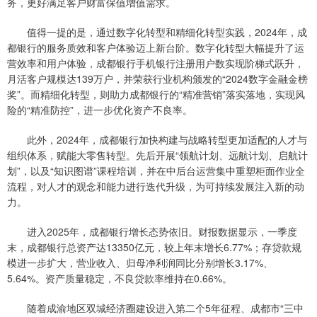
务，更好满足客户财富保值增值需求。
值得一提的是，通过数字化转型和精细化转型实践，2024年，成
都银行的服务质效和客户体验迈上新台阶。数字化转型大幅提升了运
营效率和用户体验，成都银行手机银行注册用户数实现阶梯式跃升，
月活客户规模达139万户，并荣获行业机构颁发的“2024数字金融金榜
奖”。而精细化转型，则助力成都银行的“精准营销”落实落地，实现风
险的“精准防控”，进一步优化资产不良率。
此外，2024年，成都银行加快构建与战略转型更加适配的人才与
组织体系，赋能大零售转型。先后开展“领航计划、远航计划、启航计
划”，以及“知识图谱”课程培训，并在中后台运营集中重塑柜面作业全
流程，对人才的观念和能力进行迭代升级，为可持续发展注入新的动
力。
进入2025年，成都银行增长态势依旧。财报数据显示，一季度
末，成都银行总资产达13350亿元，较上年末增长6.77%；存贷款规
模进一步扩大，营业收入、归母净利润同比分别增长3.17%、
5.64%。资产质量稳定，不良贷款率维持在0.66%。
随着成渝地区双城经济圈建设进入第二个5年征程、成都市“三中