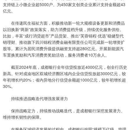
支持链上小微企业超5000户、为450家文创类企业累计支持金额超43
亿元。
在传递民生福祉方面，积极推动新一轮大规模设备更新和消费品
以旧换新“两新”政策落实，助力消费提档升级，持续优化服务供给。
比如，丰富“成行消贷超市”产品货架、推出“芙蓉锦程·优选”稳健型代
销理财、推动旗下四川锦程消费金融有限责任公司完成新一轮增资扩
股等。累计为居民消费升级提供融资支持超280亿元。开展新能源汽
车置换奖励和汽车消费类奖励活动，服务消费者10万余人。
截至2024年底，成都银行全年信贷投放近4000亿元，创全行历史
新高。针对成渝地区双城经济圈区域内企业信贷投放超3000亿元，较
年初增长约20%；省内异地分行信贷余额超1000亿元，较年初增长超
30%。
持续推进战略迭代增强发展潜力
保持战略定力，持续推动战略迭代，是成都银行深挖发展潜力、
维持增长韧性的保障。
在服务区域经济发展的过程中，成都银行按照“规模万亿级、管理