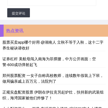
提交评论
热点资讯
股票买卖app哪个好用 @湖南人 立秋不等于入秋，这十二字
养生秘诀请收好
证券杠杆 美航母闯入南海为菲撑腰，中方公开画面：空
警-600成功弹射起飞
郑州股票配资 一女子自称高校教师，连续数年假装上下班，
做局骗亲戚上百万元，法院判了
正规实盘配资股票 伊朗在伊拉克另起炉灶，扶持新的武装组
织，海湾国家被他们炸惨了！