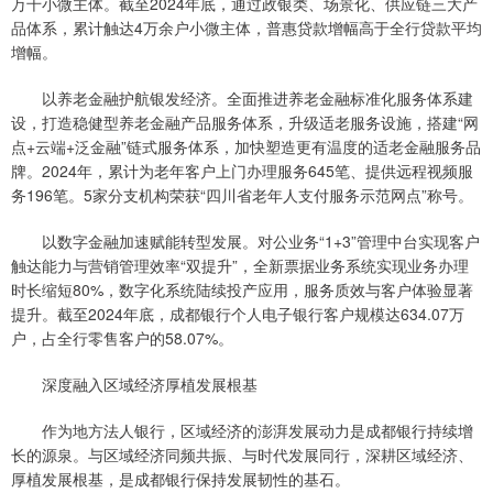
万千小微主体。截至2024年底，通过政银类、场景化、供应链三大产
品体系，累计触达4万余户小微主体，普惠贷款增幅高于全行贷款平均
增幅。
以养老金融护航银发经济。全面推进养老金融标准化服务体系建
设，打造稳健型养老金融产品服务体系，升级适老服务设施，搭建“网
点+云端+泛金融”链式服务体系，加快塑造更有温度的适老金融服务品
牌。2024年，累计为老年客户上门办理服务645笔、提供远程视频服
务196笔。5家分支机构荣获“四川省老年人支付服务示范网点”称号。
以数字金融加速赋能转型发展。对公业务“1+3”管理中台实现客户
触达能力与营销管理效率“双提升”，全新票据业务系统实现业务办理
时长缩短80%，数字化系统陆续投产应用，服务质效与客户体验显著
提升。截至2024年底，成都银行个人电子银行客户规模达634.07万
户，占全行零售客户的58.07%。
深度融入区域经济厚植发展根基
作为地方法人银行，区域经济的澎湃发展动力是成都银行持续增
长的源泉。与区域经济同频共振、与时代发展同行，深耕区域经济、
厚植发展根基，是成都银行保持发展韧性的基石。