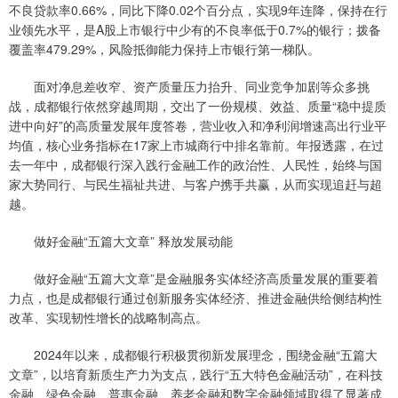
不良贷款率0.66%，同比下降0.02个百分点，实现9年连降，保持在行
业领先水平，是A股上市银行中少有的不良率低于0.7%的银行；拨备
覆盖率479.29%，风险抵御能力保持上市银行第一梯队。
面对净息差收窄、资产质量压力抬升、同业竞争加剧等众多挑
战，成都银行依然穿越周期，交出了一份规模、效益、质量“稳中提质
进中向好”的高质量发展年度答卷，营业收入和净利润增速高出行业平
均值，核心业务指标在17家上市城商行中排名靠前。年报透露，在过
去一年中，成都银行深入践行金融工作的政治性、人民性，始终与国
家大势同行、与民生福祉共进、与客户携手共赢，从而实现追赶与超
越。
做好金融“五篇大文章” 释放发展动能
做好金融“五篇大文章”是金融服务实体经济高质量发展的重要着
力点，也是成都银行通过创新服务实体经济、推进金融供给侧结构性
改革、实现韧性增长的战略制高点。
2024年以来，成都银行积极贯彻新发展理念，围绕金融“五篇大
文章”，以培育新质生产力为支点，践行“五大特色金融活动”，在科技
金融、绿色金融、普惠金融、养老金融和数字金融领域取得了显著成