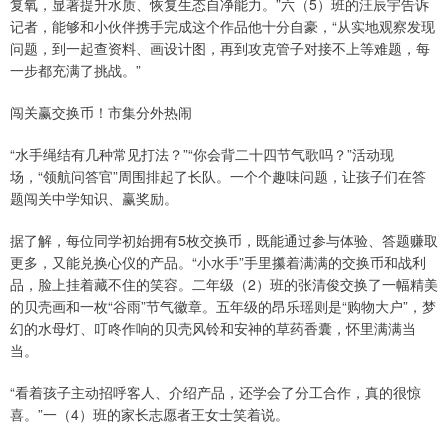
复氧，显著提升水质、恢复生态自净能力。”六（5）班的汪辰宇告诉
记者，能够和小伙伴携手完成这个作品他十分自豪，“从实地观察发现
问题，到一起查资料、画设计图，再到攻克管子对接不上等难题，每
一步都充满了挑战。”
闯关赢交换币！市集分外热闹
“水手绳结有几种常见打法？”“你会背二十四节气歌吗？”活动现
场，“领航问答官”周围排起了长队。一个个趣味问题，让孩子们在答
题闯关中学知识、赢奖励。
据了解，每位同学初始拥有5枚交换币，既能通过参与体验、答题赚取
更多，又能兑换心仪的产品。“小水手”手里攥着满满的交换币和战利
品，脸上挂着藏不住的笑容。二年级（2）班的张清俊交换了一幅精美
的贝壳画和一枚“谷雨”节气徽章。五年级的昂乐瑶则是“购物大户”，梦
幻的水母灯、叮咚作响的贝壳风铃和安神的草药香囊，怀里满满当
当。
“看着孩子主动招呼客人、介绍产品，还学会了分工合作，真的很惊
喜。”一（4）班的家长志愿者王女士笑着说。