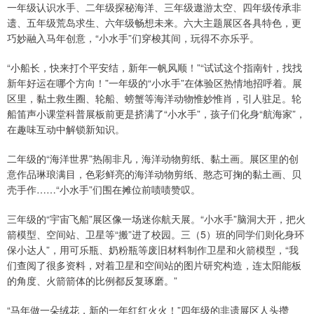
一年级认识水手、二年级探秘海洋、三年级遨游太空、四年级传承非
遗、五年级荒岛求生、六年级畅想未来。六大主题展区各具特色，更
巧妙融入马年创意，“小水手”们穿梭其间，玩得不亦乐乎。
“小船长，快来打个平安结，新年一帆风顺！”“试试这个指南针，找找
新年好运在哪个方向！”一年级的“小水手”在体验区热情地招呼着。展
区里，黏土救生圈、轮船、螃蟹等海洋动物惟妙惟肖，引人驻足。轮
船笛声小课堂科普展板前更是挤满了“小水手”，孩子们化身“航海家”，
在趣味互动中解锁新知识。
二年级的“海洋世界”热闹非凡，海洋动物剪纸、黏土画。展区里的创
意作品琳琅满目，色彩鲜亮的海洋动物剪纸、憨态可掬的黏土画、贝
壳手作……“小水手”们围在摊位前啧啧赞叹。
三年级的“宇宙飞船”展区像一场迷你航天展。“小水手”脑洞大开，把火
箭模型、空间站、卫星等“搬”进了校园。三（5）班的同学们则化身环
保小达人”，用可乐瓶、奶粉瓶等废旧材料制作卫星和火箭模型，“我
们查阅了很多资料，对着卫星和空间站的图片研究构造，连太阳能板
的角度、火箭箭体的比例都反复琢磨。”
“马年做一朵绒花，新的一年红红火火！”四年级的非遗展区人头攒