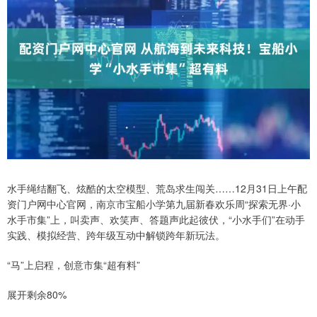
水手绳结翻飞、炫酷的太空模型、荒岛求生闯关……12月31日上午配
资门户网中心官网，南京市宝船小学第九届新春欢乐周“探索无界·小
水手市集”上，叫卖声、欢笑声、答题声此起彼伏，“小水手们”在动手
实践、模拟经营、跨年级互动中解锁跨年新玩法。
“马”上启程，创意市集“超有料”
展开剩余80%