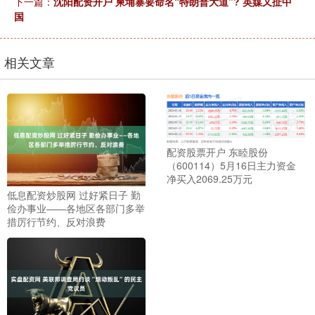
下一篇：
沈阳配资开户 柬埔寨要命名“特朗普大道”? 英媒又扯中
国
相关文章
配资股票开户 东睦股份
（600114）5月16日主力资金
净买入2069.25万元
低息配资炒股网 过好紧日子 勤
俭办事业——各地区各部门多举
措厉行节约、反对浪费