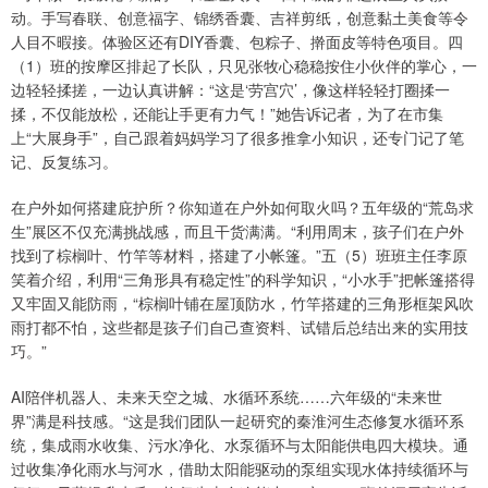
动。手写春联、创意福字、锦绣香囊、吉祥剪纸，创意黏土美食等令
人目不暇接。体验区还有DIY香囊、包粽子、擀面皮等特色项目。四
（1）班的按摩区排起了长队，只见张牧心稳稳按住小伙伴的掌心，一
边轻轻揉搓，一边认真讲解：“这是‘劳宫穴’，像这样轻轻打圈揉一
揉，不仅能放松，还能让手更有力气！”她告诉记者，为了在市集
上“大展身手”，自己跟着妈妈学习了很多推拿小知识，还专门记了笔
记、反复练习。
在户外如何搭建庇护所？你知道在户外如何取火吗？五年级的“荒岛求
生”展区不仅充满挑战感，而且干货满满。“利用周末，孩子们在户外
找到了棕榈叶、竹竿等材料，搭建了小帐篷。”五（5）班班主任李原
笑着介绍，利用“三角形具有稳定性”的科学知识，“小水手”把帐篷搭得
又牢固又能防雨，“棕榈叶铺在屋顶防水，竹竿搭建的三角形框架风吹
雨打都不怕，这些都是孩子们自己查资料、试错后总结出来的实用技
巧。”
AI陪伴机器人、未来天空之城、水循环系统……六年级的“未来世
界”满是科技感。“这是我们团队一起研究的秦淮河生态修复水循环系
统，集成雨水收集、污水净化、水泵循环与太阳能供电四大模块。通
过收集净化雨水与河水，借助太阳能驱动的泵组实现水体持续循环与